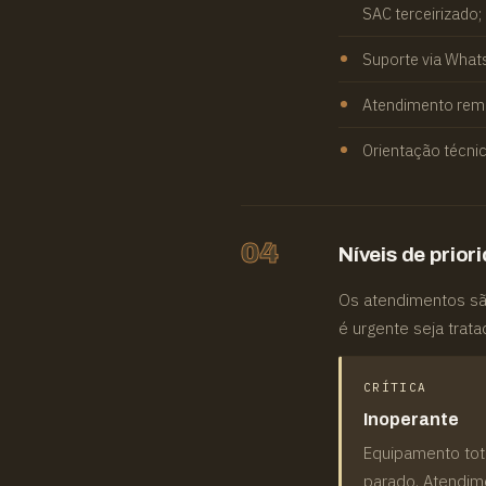
SAC terceirizado;
Suporte via Whats
Atendimento remo
Orientação técnic
04
Níveis de prior
Os atendimentos sã
é urgente seja trat
CRÍTICA
Inoperante
Equipamento to
parado. Atendime