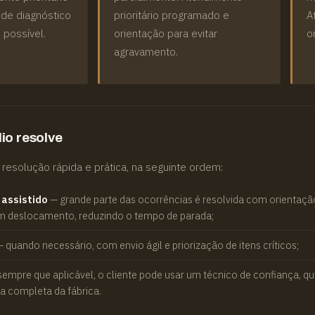
o de diagnóstico
prioritário programado e
A
possível.
orientação para evitar
o
agravamento.
io resolve
a resolução rápida e prática, na seguinte ordem:
assistido
— grande parte das ocorrências é resolvida com orientaçã
sem deslocamento, reduzindo o tempo de parada;
 quando necessário, com envio ágil e priorização de itens críticos;
empre que aplicável, o cliente pode usar um técnico de confiança, q
a completa da fábrica.