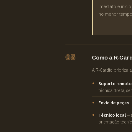
imediato e iníci
no menor tempo 
05
Como a R‑Card
A R‑Cardio prioriza 
Suporte remoto 
técnica direta, 
Envio de peças
—
Técnico local
— s
orientação técnic