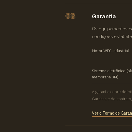
08
Garantia
Os equipamentos co
condições estabelec
Motor WEG industrial
Sistema eletrônico (pla
membrana 3M)
A garantia cobre defe
Garantia e do contrat
Ver o Termo de Gara