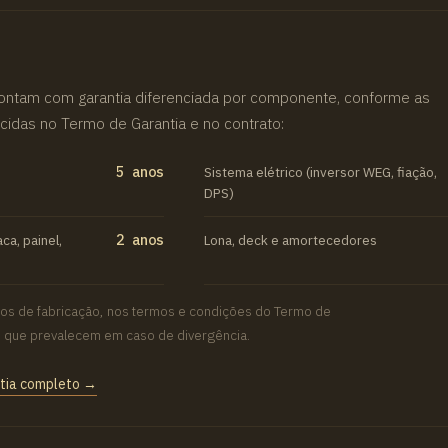
ntam com garantia diferenciada por componente, conforme as
idas no Termo de Garantia e no contrato:
5 anos
Sistema elétrico (inversor WEG, fiação,
DPS)
ca, painel,
2 anos
Lona, deck e amortecedores
itos de fabricação, nos termos e condições do Termo de
o, que prevalecem em caso de divergência.
ntia completo →