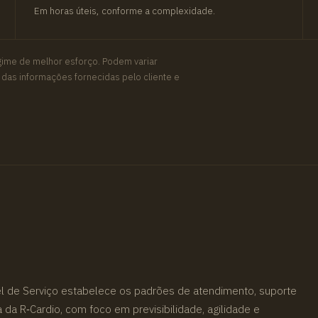
Em horas úteis, conforme a complexidade.
ime de melhor esforço. Podem variar
 das informações fornecidas pelo cliente e
el de Serviço estabelece os padrões de atendimento, suporte
 da R‑Cardio, com foco em previsibilidade, agilidade e