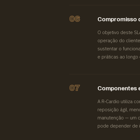
06
Compromisso d
O objetivo deste SL
operação do client
sustentar o funcio
e práticas ao longo 
07
Componentes e 
A R‑Cardio utiliza 
reposição ágil, men
manutenção — um co
pode depender de i