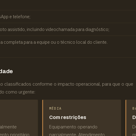
App e telefone;
to assistido, incluindo videochamada para diagnóstico;
a completa para a equipe ou o técnico local do cliente.
idade
o classificados conforme o impacto operacional, para que o que
ado como urgente:
MÉDIA
B
Com restrições
D
talmente
Equipamento operando
D
nto prioritário
parcialmente. Atendimento
m