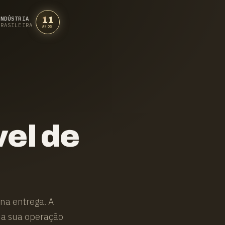
11
INDÚSTRIA
BRASILEIRA
ANOS
el de
na entrega. A
a a sua operação