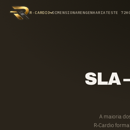
R‑CARDIO
DIMENSIONAR
ENGENHARIA
TESTE 72H
SLA 
A maioria do
R‑Cardio formal