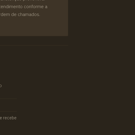
tendimento conforme a
rdem de chamados.
o
ue recebe