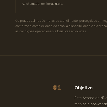
Ao chamado, em horas úteis.
Os prazos acima são metas de atendimento, perseguidas em reg
conforme a complexidade do caso, a disponibilidade e a clareza
as condições operacionais e logísticas envolvidas.
01
Objetivo
Este Acordo de Nív
técnico e pós‑venda